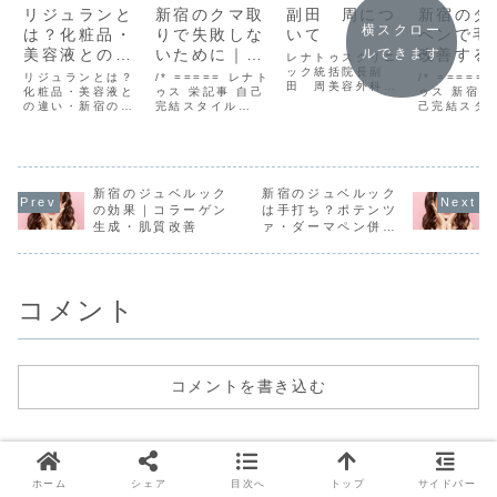
リジュランと
新宿のクマ取
副田 周につ
新宿のダ
横スクロー
は？化粧品・
りで失敗しな
いて
ペンで毛
美容液との違
いために｜原
改善する
ルできます
レナトゥスクリニ
い・新宿のお
因と回避法
ック統括院長副
果と回数
リジュランとは？
/* ===== レナト
/* =====
田 周美容外科・
すすめを医師
化粧品・美容液と
ゥス 栄記事 自己
ゥス 新宿記
皮膚科医かつて毛
の違い・新宿のお
完結スタイル
己完結スタ
が解説
深さとアトピーで
すすめを医師が解
===== */
===== */
悩み、多くの脱毛
説リジュラン とは
.sakae-wrap {
.sakae-wr
方法を実践したど
ならレナトゥスク
font-family:
font-famil
り着いた、効果重
リニック新宿院が
'Helvetica
'Helvetica
視の医療脱毛をあ
おすすめ新宿三丁
Neue', Arial,
Neue', Ari
なたに。自身が脱
目駅E8出口から徒
新宿のジュベルック
'Hiragino Kaku
新宿のジュベルック
'Hiragino
毛で金ドブをした
歩1分、JR代々木
Gothic ProN',
Gothic Pr
の効果｜コラーゲン
は手打ち？ポテンツ
経験から、本来富
駅東口から徒歩5
'N...
'...
生成・肌質改善
ァ・ダーマペン併用
裕層しか通えない
分で、仕事帰りや
との違い
レベルの内容を格
買い物の前後にも
安で提供します。
相談し
見...
コメント
コメントを書き込む
ホーム
シェア
目次へ
トップ
サイドバー