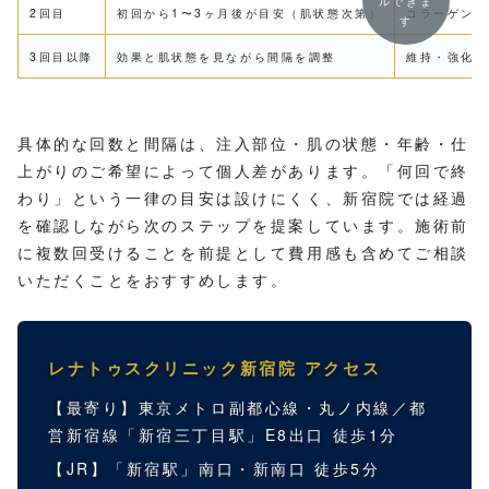
ルできま
2回目
初回から1〜3ヶ月後が目安（肌状態次第）
コラーゲン産
す
3回目以降
効果と肌状態を見ながら間隔を調整
維持・強化。
具体的な回数と間隔は、注入部位・肌の状態・年齢・仕
上がりのご希望によって個人差があります。「何回で終
わり」という一律の目安は設けにくく、新宿院では経過
を確認しながら次のステップを提案しています。施術前
に複数回受けることを前提として費用感も含めてご相談
いただくことをおすすめします。
レナトゥスクリニック新宿院 アクセス
【最寄り】東京メトロ副都心線・丸ノ内線／都
営新宿線「新宿三丁目駅」E8出口 徒歩1分
【JR】「新宿駅」南口・新南口 徒歩5分