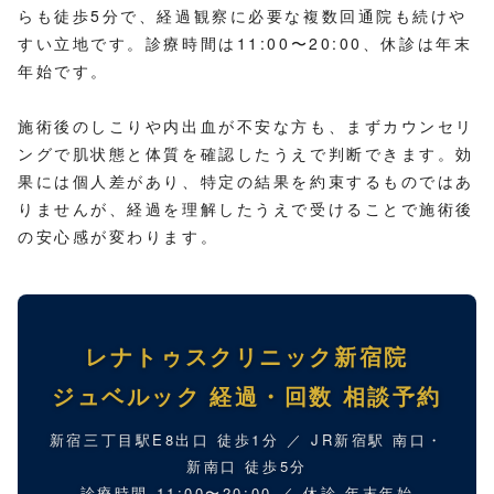
らも徒歩5分で、経過観察に必要な複数回通院も続けや
すい立地です。診療時間は11:00〜20:00、休診は年末
年始です。
施術後のしこりや内出血が不安な方も、まずカウンセリ
ングで肌状態と体質を確認したうえで判断できます。効
果には個人差があり、特定の結果を約束するものではあ
りませんが、経過を理解したうえで受けることで施術後
の安心感が変わります。
レナトゥスクリニック新宿院
ジュベルック 経過・回数 相談予約
新宿三丁目駅E8出口 徒歩1分 ／ JR新宿駅 南口・
新南口 徒歩5分
診療時間 11:00〜20:00 ／ 休診 年末年始