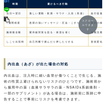
時期
避けるべき行動
当日〜翌日
激しい運動・飲酒・サウナ・入浴（長湯）
血行促進に
スクロー
1週間程度
患部の強いマッサージ・圧迫・こすり
製剤の移動
ルできま
す
施術後全般
紫外線対策を怠る・保湿を省く
色素沈着・
しこり出現時
自己判断で揉んだり押したりする
形状変化・
内出血（あざ）が出た場合の対処
内出血は、注入時に細い血管が傷つくことで生じる、施
術の性質上避けられないリスクのひとつです。施術前か
ら服用中の薬（血液サラサラの薬・NSAIDs系鎮痛剤・
一部のサプリメント）がある場合は、施術前に医師に申
告することで事前にリスクを考慮できます。