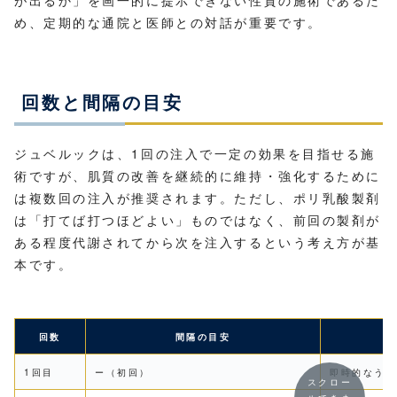
が出るか」を画一的に提示できない性質の施術であるた
め、定期的な通院と医師との対話が重要です。
回数と間隔の目安
ジュベルックは、1回の注入で一定の効果を目指せる施
術ですが、肌質の改善を継続的に維持・強化するために
は複数回の注入が推奨されます。ただし、ポリ乳酸製剤
は「打てば打つほどよい」ものではなく、前回の製剤が
ある程度代謝されてから次を注入するという考え方が基
本です。
回数
間隔の目安
1回目
ー（初回）
即時的なうる
スクロー