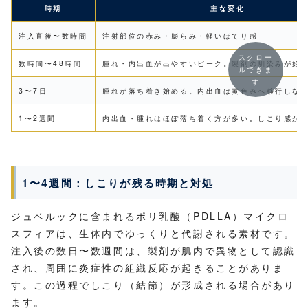
時期
主な変化
注入直後〜数時間
注射部位の赤み・膨らみ・軽いほてり感
スクロー
数時間〜48時間
腫れ・内出血が出やすいピーク。製剤の馴染みが始
ルできま
す
3〜7日
腫れが落ち着き始める。内出血は黄色みへ移行しな
1〜2週間
内出血・腫れはほぼ落ち着く方が多い。しこり感が
1〜4週間：しこりが残る時期と対処
ジュベルックに含まれるポリ乳酸（PDLLA）マイクロ
スフィアは、生体内でゆっくりと代謝される素材です。
注入後の数日〜数週間は、製剤が肌内で異物として認識
され、周囲に炎症性の組織反応が起きることがありま
す。この過程でしこり（結節）が形成される場合があり
ます。