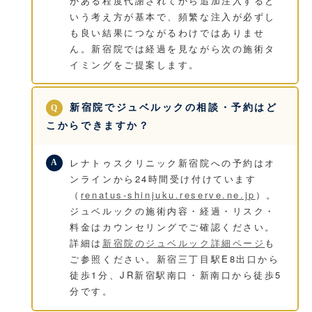
がある程度代謝されてから追加注入すると
いう考え方が基本で、頻繁な注入が必ずし
も良い結果につながるわけではありませ
ん。新宿院では経過を見ながら次の施術タ
イミングをご提案します。
新宿院でジュベルックの相談・予約はど
こからできますか？
レナトゥスクリニック新宿院への予約はオ
ンラインから24時間受け付けています
（
renatus-shinjuku.reserve.ne.jp
）。
ジュベルックの施術内容・経過・リスク・
料金はカウンセリングでご確認ください。
詳細は
新宿院のジュベルック詳細ページ
も
ご参照ください。新宿三丁目駅E8出口から
徒歩1分、JR新宿駅南口・新南口から徒歩5
分です。