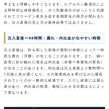
考えると理解しやすくなります。ヒアルロン酸成分によ
る即時的な体積補充と、ポリ乳酸成分がゆっくりと代謝
されてコラーゲン産生を促す長期変化の両方が関わるた
め、注入直後の見え方が最終結果ではありません。
注入直後〜48時間：腫れ・内出血が出やすい時期
注入直後は、針を刺した刺激や製剤の体積によって一時
的な腫れ（浮腫）が生じることがあります。また、細い
血管に針が触れた場合は内出血（赤紫〜青紫色の変色）
が出ることがあります。内出血は注入直後より数時間〜
1日後に色が濃くなり、その後黄色みを帯びながら吸収
されていくのが一般的な経過です。ただし経過には個人
差があり、内出血の程度、吸収にかかる日数は人によっ
て異なります。