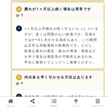
腫れが1ヶ月以上続く場合は異常です
か？
1ヶ月以上浮腫みが続く方もいらっしゃいま
すが、多くは問題のない経過です。完成ま
では3〜6ヶ月かかる場合もあり、この期間
は正常な回復過程の範囲内です。ただし、
急激な腫れの悪化・痛みの増強・発熱など
を伴う場合は感染等の可能性もあるため、
早めに施術クリニックへご連絡ください。
内出血を早く引かせる方法はあります
か？
術後初期（48時間以内）は保冷剤をタオル
に包んで冷却することが有効とされていま
ホーム
シェア
目次へ
トップ
サイドバー
す。ただし、直接氷を当てたり長時間冷や