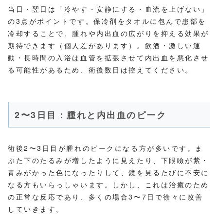
当日・翌日は「冷やす・安静にする・血流を上げない」
の3点がポイントです。保冷剤をタオルに包んで患部を
冷却することで、腫れや内出血の広がりを抑える効果が
期待できます（個人差があります）。飲酒・激しい運
動・長時間の入浴は血管を拡張させて内出血を悪化させ
る可能性があるため、術後数日は控えてください。
2〜3日目：腫れと内出血のピーク
術後2〜3日目が腫れのピークになる方が多いです。ま
ぶた下のたるみが増したように見えたり、下眼瞼が紫・
青みがかった色になったりして、鏡を見るたびに不安に
なる方もいらっしゃいます。しかし、これは治癒のため
の正常な反応であり、多くの場合3〜7日で徐々に改善
していきます。