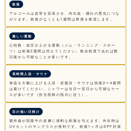
飲酒
アルコールは血管を拡張させ、内出血・腫れの悪化につな
がります。術後少なくとも1週間は禁酒を推奨します。
激しい運動
心拍数・血圧が上がる運動（ジム・ランニング・スポー
ツ）は術後2週間は控えてください。散歩程度であれば数
日後から可能なことが多いです。
長時間入浴・サウナ
体温を大幅に上げる入浴・岩盤浴・サウナは術後2〜4週間
は避けてください。シャワーは当日〜翌日から可能なケー
スが多いです（担当医師の指示に従う）。
目の強い日焼け
紫外線が回復中の皮膚に過剰な刺激を与えます。外出時は
UVカットのサングラスが便利です。術後1ヶ月はSPF対策