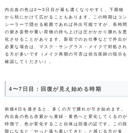
内出血の色は2〜3日目が最も濃くなりやすく、下眼瞼
から頬にかけて広がることもあります。この時期はコン
シーラーで隠せる範囲であれば外出可能ですが、長時間
の俯き姿勢や重い荷物の持ち上げは圧がかかり腫れを悪
化させることがあります。新宿でのお仕事などで外出が
必要な場合は、マスク・サングラス・メイクで対処され
る方が多いです（メイク再開の可否は担当医師の指示を
確認してください）。
4〜7日目：回復が見え始める時期
術後4日を過ぎると、多くの方で腫れが引き始めます。
内出血の色も赤紫から黄緑・黄色へと変化してくるのが
特徴で、色が変化すること自体は回復の証です。この段
階になると「やっと落ち着いてきた」と感じる方が多