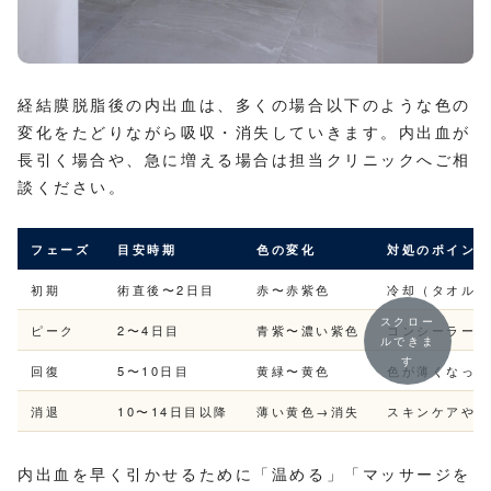
経結膜脱脂後の内出血は、多くの場合以下のような色の
変化をたどりながら吸収・消失していきます。内出血が
長引く場合や、急に増える場合は担当クリニックへご相
談ください。
フェーズ
目安時期
色の変化
対処のポイント
初期
術直後〜2日目
赤〜赤紫色
冷却（タオル越
スクロー
ピーク
2〜4日目
青紫〜濃い紫色
コンシーラーで
ルできま
す
回復
5〜10日目
黄緑〜黄色
色が薄くなって
消退
10〜14日目以降
薄い黄色→消失
スキンケアやコ
内出血を早く引かせるために「温める」「マッサージを