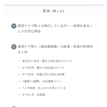
目次
新宿でクマ取りを検討している方へ：経過を知るこ
とが大切な理由
新宿クマ取り（経結膜脱脂）の経過：術後の時系列
まとめ
術当日〜翌日：腫れと内出血のスタート
2〜3日目：腫れと内出血のピーク
4〜7日目：回復が見え始める時期
1週間〜2週間：社会復帰ゾーン
1ヶ月前後：仕上がりが見えてくる
3〜6ヶ月：完成期