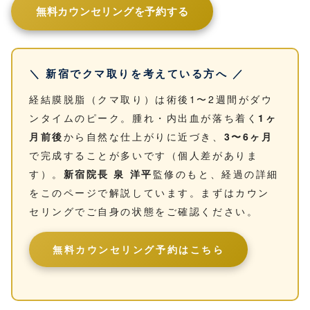
無料カウンセリングを予約する
＼ 新宿でクマ取りを考えている方へ ／
経結膜脱脂（クマ取り）は術後1〜2週間がダウ
ンタイムのピーク。腫れ・内出血が落ち着く
1ヶ
月前後
から自然な仕上がりに近づき、
3〜6ヶ月
で完成することが多いです（個人差がありま
す）。
新宿院長 泉 洋平
監修のもと、経過の詳細
をこのページで解説しています。まずはカウン
セリングでご自身の状態をご確認ください。
無料カウンセリング予約はこちら