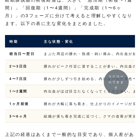
間）」「回復期（1〜4週間）」「完成期（1〜6ヶ
月）」の3フェーズに分けて考えると理解しやすくなり
ます。以下の表に主な変化をまとめました。
時期
主な状態・変化
術当日〜翌日
まぶた周辺の腫れ・熱感・鈍い痛み。内出血が始
2〜3日目
腫れがピーク付近に達することが多い。内出血の
スクロー
4〜7日目
腫れが少しずつ引き始める。内出血の色が黄色〜
ルできま
す
1〜2週間
内出血がほぼ目立たなくなってくる方が多い。ま
1ヶ月前後
腫れが大幅に落ち着き、仕上がりのイメージが見
3〜6ヶ月
組織が落ち着き完成に近づく。クマの改善が実感
上記の経過はあくまで一般的な目安であり、個人差があ