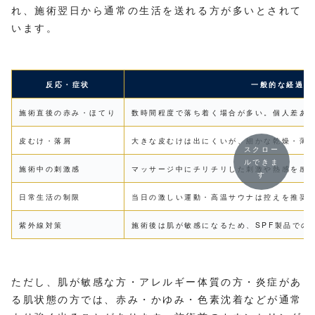
れ、施術翌日から通常の生活を送れる方が多いとされて
います。
反応・症状
一般的な経過の
施術直後の赤み・ほてり
数時間程度で落ち着く場合が多い。個人差あ
皮むけ・落屑
大きな皮むけは出にくいが、細かな乾燥・薄
スクロー
ルできま
施術中の刺激感
マッサージ中にチリチリした刺激や熱感を感
す
日常生活の制限
当日の激しい運動・高温サウナは控えを推奨
紫外線対策
施術後は肌が敏感になるため、SPF製品での
ただし、肌が敏感な方・アレルギー体質の方・炎症があ
る肌状態の方では、赤み・かゆみ・色素沈着などが通常