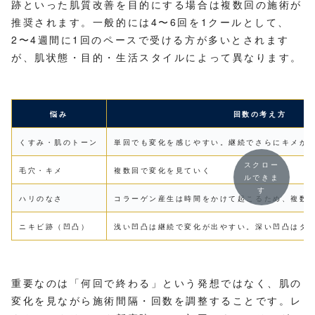
跡といった肌質改善を目的にする場合は複数回の施術が
推奨されます。一般的には4〜6回を1クールとして、
2〜4週間に1回のペースで受ける方が多いとされます
が、肌状態・目的・生活スタイルによって異なります。
悩み
回数の考え方
くすみ・肌のトーン
単回でも変化を感じやすい。継続でさらにキメが
スクロー
毛穴・キメ
複数回で変化を見ていく
ルできま
す
ハリのなさ
コラーゲン産生は時間をかけて起こるため、複数
ニキビ跡（凹凸）
浅い凹凸は継続で変化が出やすい。深い凹凸はダ
重要なのは「何回で終わる」という発想ではなく、肌の
変化を見ながら施術間隔・回数を調整することです。レ