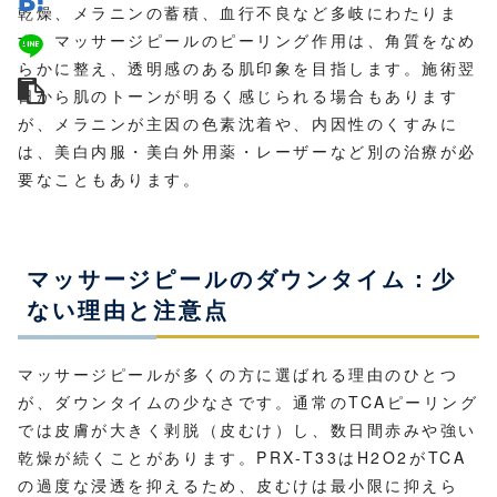
乾燥、メラニンの蓄積、血行不良など多岐にわたりま
す。マッサージピールのピーリング作用は、角質をなめ
らかに整え、透明感のある肌印象を目指します。施術翌
日から肌のトーンが明るく感じられる場合もあります
が、メラニンが主因の色素沈着や、内因性のくすみに
は、美白内服・美白外用薬・レーザーなど別の治療が必
要なこともあります。
マッサージピールのダウンタイム：少
ない理由と注意点
マッサージピールが多くの方に選ばれる理由のひとつ
が、ダウンタイムの少なさです。通常のTCAピーリング
では皮膚が大きく剥脱（皮むけ）し、数日間赤みや強い
乾燥が続くことがあります。PRX-T33はH2O2がTCA
の過度な浸透を抑えるため、皮むけは最小限に抑えら