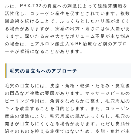
ルは、PRX-T33の真皮への刺激によって線維芽細胞を
活性化し、コラーゲン産生を促すとされています。複数
回施術を続けることで、ふっくらとしたハリ感が出てく
る場合がありますが、実感の出方・速さには個人差があ
ります。深いたるみや大きなボリューム不足が主な悩み
の場合は、ヒアルロン酸注入やRF治療など別のアプロ
ーチが候補になることがあります。
毛穴の目立ちへのアプローチ
毛穴の目立ちには、皮脂・角栓・乾燥・たるみ・炎症後
の凹凸など複数の要因があります。マッサージピールの
ピーリング作用は、角質をなめらかに整え、毛穴周辺の
キメを改善することを目的とします。また、コラーゲン
産生の促進により、毛穴周辺の肌がふっくらし、毛穴の
開きが目立ちにくくなる場合があります。ただし皮脂分
泌そのものを抑える施術ではないため、皮脂・角栓が主