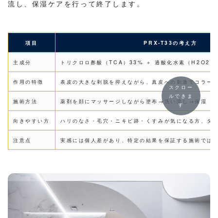
流し、保湿ケアを行って終了します。
項目
PRX-T33の考え方
主成分
トリクロロ酢酸（TCA）33% ＋ 過酸化水素（H2O2）
作用の特徴
表皮の大きな剥脱を抑えながら、真皮への刺激でコラー
スクロー
ルできま
施術方法
薬剤を顔にマッサージしながら塗布→洗い流し→保湿
す
向きやすい方
ハリのなさ・毛穴・ニキビ跡・くすみが気になる方、ダ
注意点
実感には個人差があり、特定の結果を保証する施術では