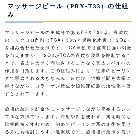
マッサージピール（PRX-T33）の仕組
み
マッサージピールの主成分であるPRX-T33は、高濃度
のトリクロロ酢酸（TCA）33%と過酸化水素（H2O2）
を組み合わせた薬剤です。TCA単独では皮膚に強い刺激
を与えますが、H2O2がTCAの過度な浸透を抑制するこ
とで、表皮を大きく剥脱させることなく真皮レベルへの
作用を目指します。この仕組みにより、従来のピーリン
グで懸念される大きな赤み・皮むけ・治癒期間を大幅に
抑えながら、コラーゲン産生や線維芽細胞の活性化を促
すとされています。
施術は薬剤を顔全体にマッサージしながら塗布するシン
プルな方法で行います。注射や針を使わず、施術時間も
比較的短くすむため、初めてピーリング系の施術を受け
る方にも検討しやすい選択肢です。施術後は薬剤を洗い