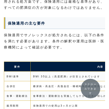
用される処方薬です。保険適用には厳格な基準があり、
すべての肥満症の方が対象になるわけではありません。
保険適用の主な要件
保険適用でサノレックスが処方されるには、以下の条件
を満たす必要があります。条件の解釈や運用は医師・医
療機関によって確認が必要です。
要件
内容
BMI基準
BMI 35以上（高度肥満）が目安とされています
スクロー
合併症
糖尿病・高血圧・高脂血症・睡眠時無呼吸症候群など
ルできま
す
食事・運動療法
食事療法・運動療法を実施しても十分な効果が得られ
服用期間
保険適用での使用は3ヶ月が上限