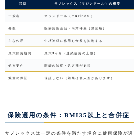
項目
サノレックス（マジンドール）の概要
一般名
マジンドール（mazindol）
分類
医療用医薬品・向精神薬（第三種）
主な作用
中枢神経に作用し食欲を抑制する
最大服用期間
最大3ヶ月（連続使用の上限）
処方要件
医師の診察・処方箋が必須
減量の保証
保証しない（効果は個人差があります）
保険適用の条件：BMI35以上と合併症
サノレックスは一定の条件を満たす場合に健康保険が適