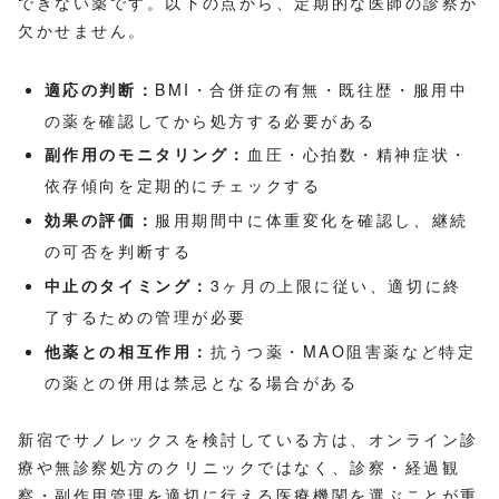
できない薬です。以下の点から、定期的な医師の診察が
欠かせません。
適応の判断：
BMI・合併症の有無・既往歴・服用中
の薬を確認してから処方する必要がある
副作用のモニタリング：
血圧・心拍数・精神症状・
依存傾向を定期的にチェックする
効果の評価：
服用期間中に体重変化を確認し、継続
の可否を判断する
中止のタイミング：
3ヶ月の上限に従い、適切に終
了するための管理が必要
他薬との相互作用：
抗うつ薬・MAO阻害薬など特定
の薬との併用は禁忌となる場合がある
新宿でサノレックスを検討している方は、オンライン診
療や無診察処方のクリニックではなく、診察・経過観
察・副作用管理を適切に行える医療機関を選ぶことが重