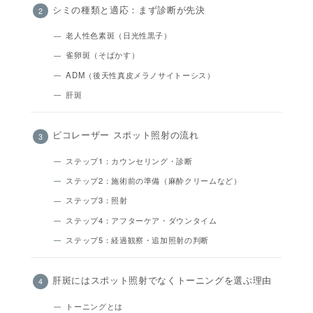
シミの種類と適応：まず診断が先決
老人性色素斑（日光性黒子）
雀卵斑（そばかす）
ADM（後天性真皮メラノサイトーシス）
肝斑
ピコレーザー スポット照射の流れ
ステップ1：カウンセリング・診断
ステップ2：施術前の準備（麻酔クリームなど）
ステップ3：照射
ステップ4：アフターケア・ダウンタイム
ステップ5：経過観察・追加照射の判断
肝斑にはスポット照射でなくトーニングを選ぶ理由
トーニングとは