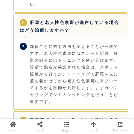
い。
肝斑と老人性色素斑が混在している場合
はどう治療しますか？
部位ごとに照射方法を変えることが一般的
です。老人性色素斑にはスポット照射、肝
斑の部分にはトーニングを使い分けます。
診断で混在が確認された場合は、スポット
照射から行うか、トーニングで肝斑を先に
落ち着かせてから老人性色素斑にアプロー
チするかを医師が判断します。まずカウン
セリングでシミのマッピングを行うことが
重要です。
新宿院でピコレーザーのシミ取りを予約
する方法を教えてください。
ホーム
シェア
目次へ
トップ
サイドバー