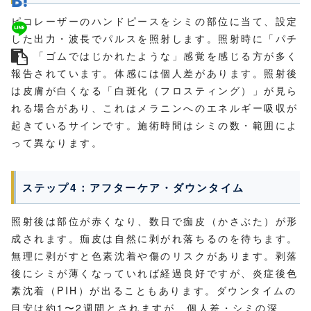
ピコレーザーのハンドピースをシミの部位に当て、設定
した出力・波長でパルスを照射します。照射時に「パチ
ッ」「ゴムではじかれたような」感覚を感じる方が多く
報告されています。体感には個人差があります。照射後
は皮膚が白くなる「白斑化（フロスティング）」が見ら
れる場合があり、これはメラニンへのエネルギー吸収が
起きているサインです。施術時間はシミの数・範囲によ
って異なります。
ステップ4：アフターケア・ダウンタイム
照射後は部位が赤くなり、数日で痂皮（かさぶた）が形
成されます。痂皮は自然に剥がれ落ちるのを待ちます。
無理に剥がすと色素沈着や傷のリスクがあります。剥落
後にシミが薄くなっていれば経過良好ですが、炎症後色
素沈着（PIH）が出ることもあります。ダウンタイムの
目安は約1〜2週間とされますが、個人差・シミの深