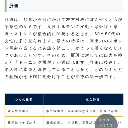
肝斑
肝斑は、頬骨から頬にかけて左右対称にぼんやりと広が
る茶色のシミです。女性ホルモンの変動・紫外線・摩
擦・ストレスが複合的に関与するとされ、30〜50代の
女性に多く見られます。最大の特徴は、高出力のスポッ
ト照射を当てると炎症を起こし、かえって濃くなるリス
クがあることです。そのため、肝斑に対しては出力を抑
えた「トーニング照射」が選ばれます（詳細は後述）。
老人性色素斑と混在していることも多く、どのシミがど
の種類かを正確に見分けることが治療の第一歩です。
シミの種類
主な特徴
老人性色素斑
紫外線蓄積、輪郭明瞭な茶色斑、表皮に存在
スクロー
雀卵斑（そばかす）
遺伝的要因、小点状、紫外線で濃くなりやすい
ルできま