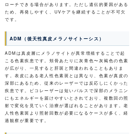
ローチできる場合があります。ただし遺伝的要因がある
ため、再発しやすく、UVケアを継続することが不可欠
です。
ADM（後天性真皮メラノサイトーシス）
ADMは真皮層にメラノサイトが異常増殖することで起
こる色素疾患です。頬骨あたりに灰青色〜灰褐色の色素
が広がり、一見すると肝斑と間違われることもありま
す。表皮にある老人性色素斑とは異なり、色素が真皮の
深部にあるため、従来のレーザーでは反応しにくかった
疾患です。ピコレーザーは短いパルスで深部のメラニン
にもエネルギーを届けやすいとされており、複数回の照
射で変化を見ていく治療が選ばれることがあります。老
人性色素斑より照射回数が必要になるケースが多く、経
過観察が重要です。