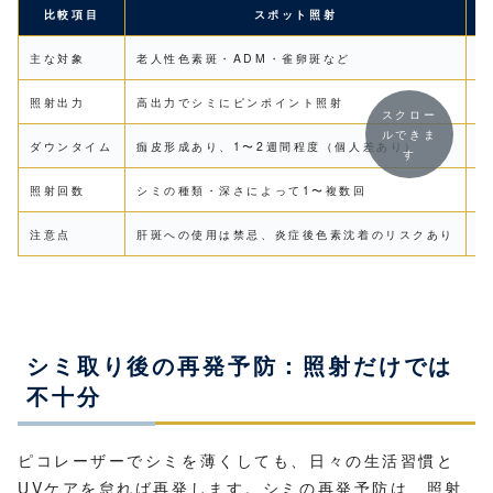
比較項目
スポット照射
主な対象
老人性色素斑・ADM・雀卵斑など
肝
照射出力
高出力でシミにピンポイント照射
低
スクロー
ルできま
ダウンタイム
痂皮形成あり、1〜2週間程度（個人差あり）
比
す
照射回数
シミの種類・深さによって1〜複数回
複
注意点
肝斑への使用は禁忌、炎症後色素沈着のリスクあり
肝
シミ取り後の再発予防：照射だけでは
不十分
ピコレーザーでシミを薄くしても、日々の生活習慣と
UVケアを怠れば再発します。シミの再発予防は、照射