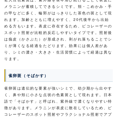
メラニンが蓄積してできるシミです。頬・こめかみ・手
の甲などに多く、輪郭がはっきりした茶色の斑として現
れます。加齢とともに増えやすく、20代後半から出始
める方もいます。表皮に存在するため、ピコレーザーの
スポット照射が比較的反応しやすいタイプです。照射後
は痂皮（かさぶた）が形成され、剥がれ落ちることでシ
ミが薄くなる経過をたどります。効果には個人差があ
り、シミの濃さ・大きさ・生活習慣によって経過は異な
ります。
雀卵斑（そばかす）
雀卵斑は遺伝的な要素が強いシミで、幼少期から出やす
く、鼻や頬に小さな点状の色素斑として現れます。日本
語で「そばかす」と呼ばれ、紫外線で濃くなりやすい特
徴があります。メラニンが表皮に散在しているため、ピ
コレーザーのスポット照射やフラクショナル照射でアプ