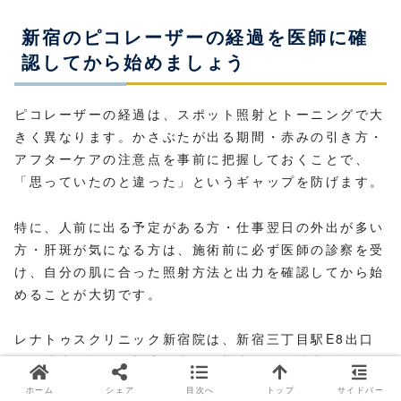
新宿のピコレーザーの経過を医師に確
認してから始めましょう
ピコレーザーの経過は、スポット照射とトーニングで大
きく異なります。かさぶたが出る期間・赤みの引き方・
アフターケアの注意点を事前に把握しておくことで、
「思っていたのと違った」というギャップを防げます。
特に、人前に出る予定がある方・仕事翌日の外出が多い
方・肝斑が気になる方は、施術前に必ず医師の診察を受
け、自分の肌に合った照射方法と出力を確認してから始
めることが大切です。
レナトゥスクリニック新宿院は、新宿三丁目駅E8出口
から徒歩1分、JR新宿駅南口・新南口から徒歩5分、
代々木駅から徒歩5分の立地です。診療時間は11:00〜
ホーム
シェア
目次へ
トップ
サイドバー