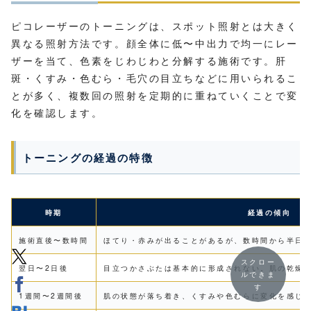
ピコレーザーのトーニングは、スポット照射とは大きく
異なる照射方法です。顔全体に低〜中出力で均一にレー
ザーを当て、色素をじわじわと分解する施術です。肝
斑・くすみ・色むら・毛穴の目立ちなどに用いられるこ
とが多く、複数回の照射を定期的に重ねていくことで変
化を確認します。
トーニングの経過の特徴
時期
経過の傾向
施術直後〜数時間
ほてり・赤みが出ることがあるが、数時間から半日
スクロー
翌日〜2日後
目立つかさぶたは基本的に形成されない。肌の乾燥
ルできま
す
1週間〜2週間後
肌の状態が落ち着き、くすみや色むらに変化を感じ