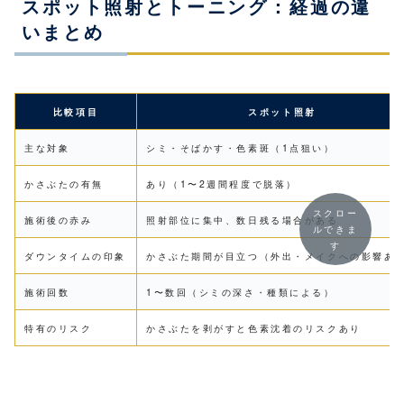
スポット照射とトーニング：経過の違
いまとめ
比較項目
スポット照射
主な対象
シミ・そばかす・色素斑（1点狙い）
かさぶたの有無
あり（1〜2週間程度で脱落）
スクロー
施術後の赤み
照射部位に集中、数日残る場合がある
ルできま
す
ダウンタイムの印象
かさぶた期間が目立つ（外出・メイクへの影響あ
施術回数
1〜数回（シミの深さ・種類による）
特有のリスク
かさぶたを剥がすと色素沈着のリスクあり