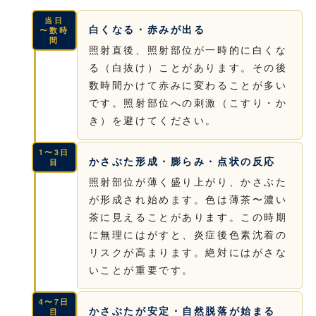
当日
白くなる・赤みが出る
〜数時
間
照射直後、照射部位が一時的に白くな
る（白抜け）ことがあります。その後
数時間かけて赤みに変わることが多い
です。照射部位への刺激（こすり・か
き）を避けてください。
1〜3日
かさぶた形成・膨らみ・点状の反応
目
照射部位が薄く盛り上がり、かさぶた
が形成され始めます。色は薄茶〜濃い
茶に見えることがあります。この時期
に無理にはがすと、炎症後色素沈着の
リスクが高まります。絶対にはがさな
いことが重要です。
4〜7日
かさぶたが安定・自然脱落が始まる
目